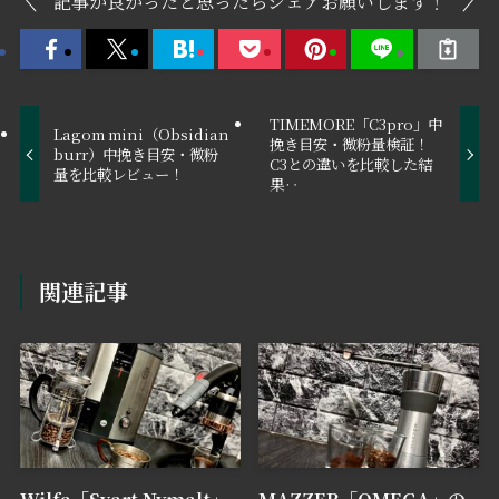
記事が良かったと思ったらシェアお願いします！
TIMEMORE「C3pro」中
Lagom mini（Obsidian
挽き目安・微粉量検証！
burr）中挽き目安・微粉
C3との違いを比較した結
量を比較レビュー！
果‥
関連記事
Wilfa「Svart Nymalt」
MAZZER「OMEGA」の