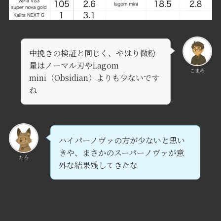
中挽きの検証と同じく、やはり微粉
量はノーマル刃やLagom
こまめ
mini（Obsidian）よりも少ないです
ね
ハイパーノヴァの方が少ないと思い
きや、まさかのスーパーノヴァが意
たろ
外な結果残してきたな