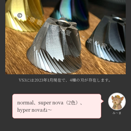
VS3には2023年1月現在で、4種の刃が存在します。
normal、super nova（2色）、
hyper novaね～
み〜ま