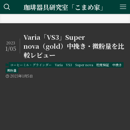
珈琲器具研究室「こまめ家」
ホーム
コーヒーミル・グラインダー
Varia
VS3
Super nova
Varia「VS3」Super
2023
nova（gold）中挽き・微粉量を比
1/05
較レビュー
コーヒーミル・グラインダー
Varia
VS3
Super nova
粒度検証
中挽き
微粉量
2023年1月5日