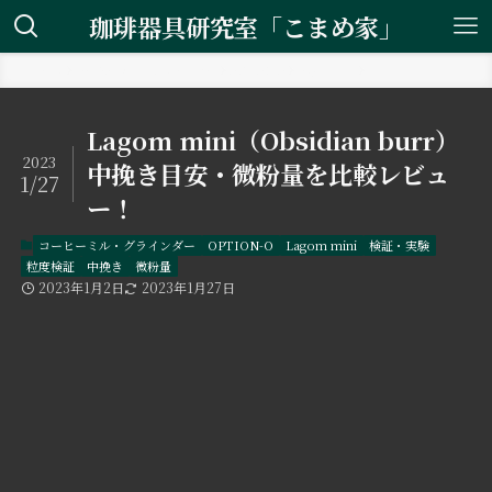
珈琲器具研究室「こまめ家」
ホーム
コーヒーミル・グラインダー
OPTION-O
Lagom mini
Lagom mini（Obsidian burr）
2023
中挽き目安・微粉量を比較レビュ
1/27
ー！
コーヒーミル・グラインダー
OPTION-O
Lagom mini
検証・実験
粒度検証
中挽き
微粉量
2023年1月2日
2023年1月27日