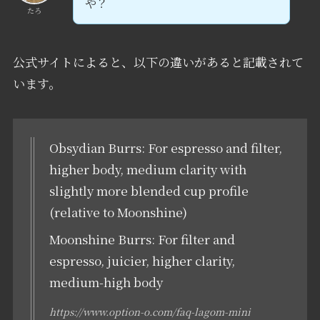
や？
たろ
公式サイトによると、以下の違いがあると記載されて
います。
Obsydian Burrs: For espresso and filter,
higher body, medium clarity with
slightly more blended cup profile
(relative to Moonshine)
Moonshine Burrs: For filter and
espresso, juicier, higher clarity,
medium-high body
https://www.option-o.com/faq-lagom-mini