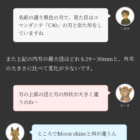
名前の通り黒色の刃で、見た目はコ
マンダンテ「C40」の刃と似た形をし
こまめ
ていますね
また上記の内刃の最大径はどれも29〜30mmと、外刃
の大きさに比べて変化が少ないです。
刃の上部の径と刃の形状が大きく違
うのね〜
み〜ま
ところでMoon shineと何が違うん