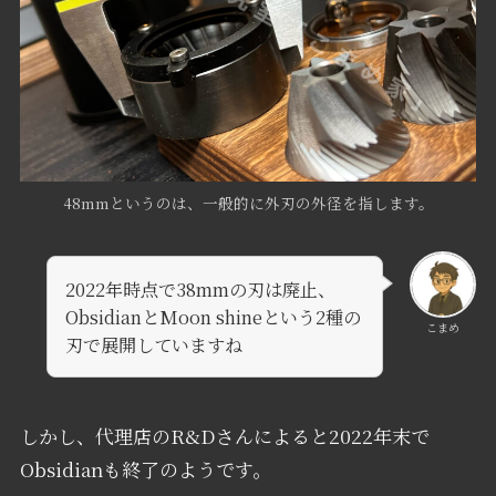
48mmというのは、一般的に外刃の外径を指します。
2022年時点で38mmの刃は廃止、
ObsidianとMoon shineという2種の
こまめ
刃で展開していますね
しかし、代理店のR&Dさんによると2022年末で
Obsidianも終了のようです。