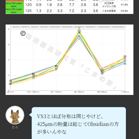
VS3とほぼ分布は同じやけど、
425μmの粉量は総じてObsidianの方
たろ
が多いんやな