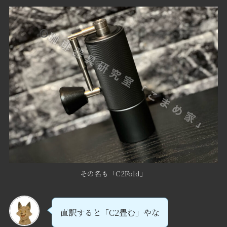
その名も「C2Fold」
直訳すると「C2畳む」やな