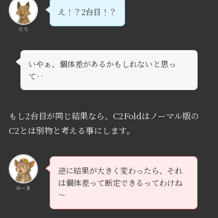
え！？2台目！？
たろ
いやぁ、個体差があるかもしれないと思っ
て‥
もし2台目が同じ結果なら、C2Foldはノーマル版の
C2とは別物と考える事にします。
逆に結果が大きく変わったら、それ
は個体差って断定できるってわけね
みーま
～