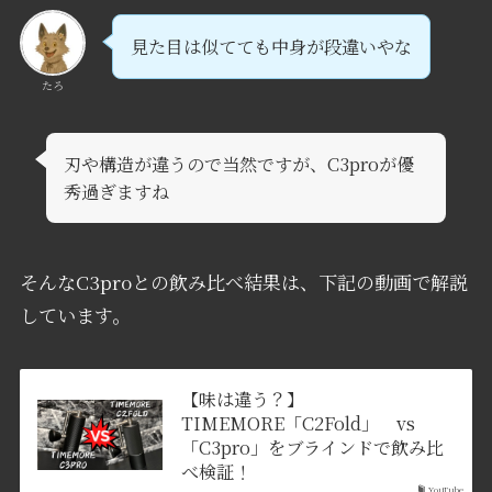
見た目は似てても中身が段違いやな
たろ
刃や構造が違うので当然ですが、C3proが優
秀過ぎますね
そんなC3proとの飲み比べ結果は、下記の動画で解説
しています。
【味は違う？】
TIMEMORE「C2Fold」 vs
「C3pro」をブラインドで飲み比
べ検証！
YouTube