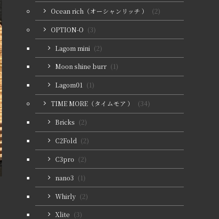
Ocean rich（オーシャンリッチ ）
(2)
OPTION-O
(3)
Lagom mini
(2)
Moon shine burr
(1)
Lagom01
(1)
TIME MORE（タイムモア ）
(34)
Bricks
(2)
C2Fold
(2)
C3pro
(2)
nano3
(1)
Whirly
(2)
Xlite
(3)