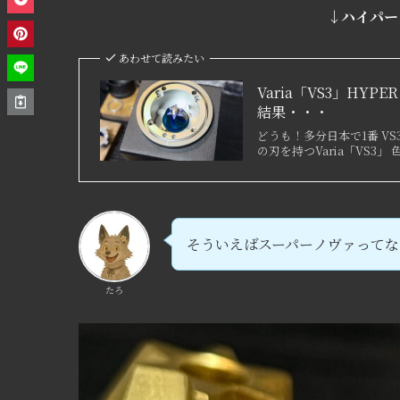
↓ハイパー
あわせて読みたい
Varia「VS3」H
結果・・・
どうも！多分日本で1番 V
の刃を持つVaria「VS
そういえばスーパーノヴァってな
たろ