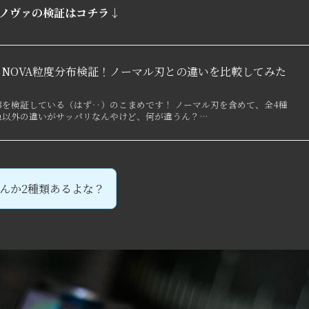
ノヴァの検証はコチラ↓
YPER NOVA粒度分布検証！ノーマル刃との違いを比較してみた
S3を検証している（はず‥）のこまめです！ ノーマル刃を含めて、全4種
3」 色以外の違いがサッパリなんやけど、何が違うん？…
んか2種類あるよな？