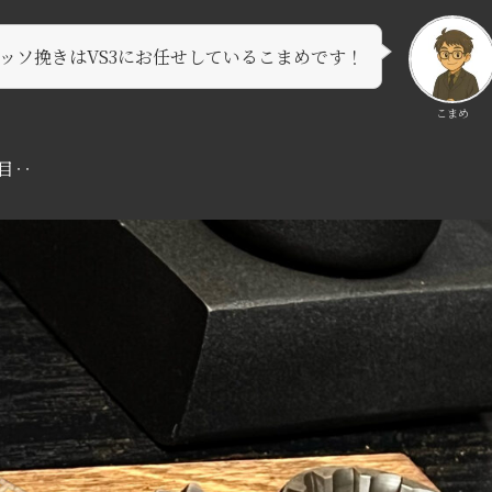
ッソ挽きはVS3にお任せしているこまめです！
こまめ
つ目‥