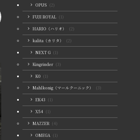
OPUS
(2)
FUJI ROYAL
(1)
HARIO（ハリオ）
(2)
kalita（カリタ）
(2)
NEXT G
(1)
Kingrinder
(3)
K0
(1)
Mahlkonig（マールクーニック）
(3)
EK43
(1)
X54
(1)
MAZZER
(4)
OMEGA
(1)