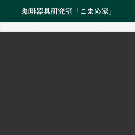
珈琲器具研究室「こまめ家」
ホーム
コーヒーミル・グラインダー
Varia
VS3