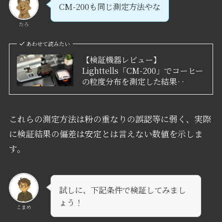
CM-200も同じ測定方法やな
たろ
あわせて読みたい
【検証機器レビュー】
Lighttells「CM-200」でコーヒー
の粒度分布を測定した結果‥
これらの測定方法は粉の重なりの誤認等に弱く、実際
に検証結果の偏差は安定とは言えない数値を示しま
す。
試しに、下記条件で検証してみまし
ょう！
こまめ