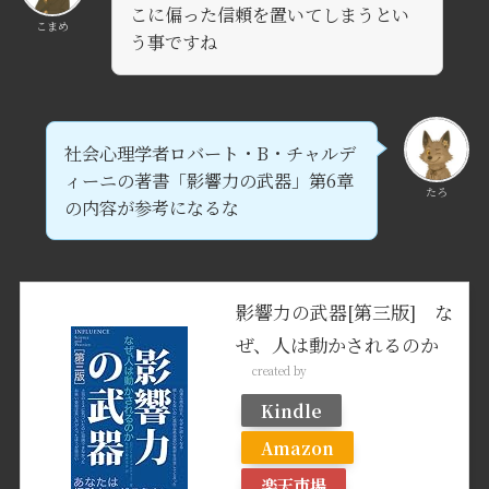
こに偏った信頼を置いてしまうとい
こまめ
う事ですね
社会心理学者ロバート・B・チャルデ
ィーニの著書「影響力の武器」第6章
たろ
の内容が参考になるな
影響力の武器[第三版] な
ぜ、人は動かされるのか
created by
Rinker
Kindle
Amazon
楽天市場