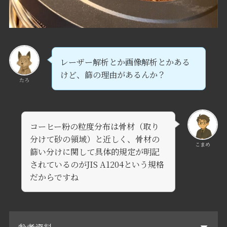
レーザー解析とか画像解析とかある
けど、篩の理由があるんか？
たろ
コーヒー粉の粒度分布は骨材（取り
分けて砂の領域）と近しく、骨材の
こまめ
篩い分けに関して具体的規定が明記
されているのがJIS A1204という規格
だからですね