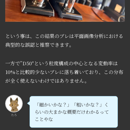
という事は、この結果のブレは平面画像分析における
典型的な誤認と推察できます。
一方で”D50″という粒度構成の中心となる変動率は
10%と比較的少ないブレに落ち着いており、この分布
が全く使えないわけではありません。
「細かいかな？」「粗いかな？」く
らいの大まかな概要だけわかるって
たろ
ことやな