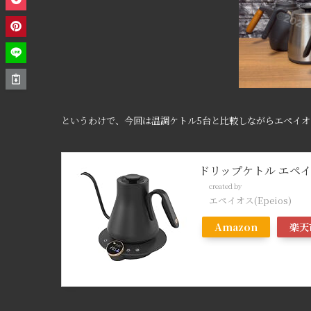
というわけで、今回は温調ケトル5台と比較しながらエペイオ
ドリップケトル エペイオス
created by
Rinker
エペイオス(Epeios)
Amazon
楽天