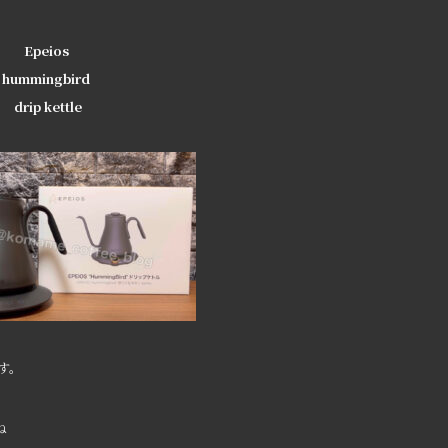
Epeios
hummingbird
drip kettle
す。
ね