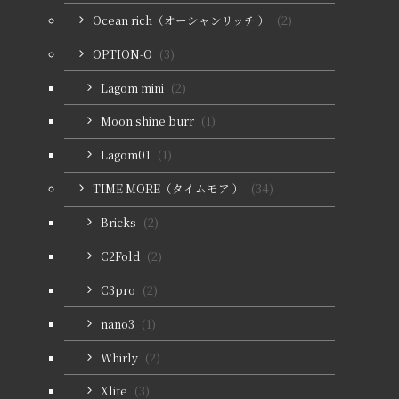
Ocean rich（オーシャンリッチ ）
(2)
OPTION-O
(3)
Lagom mini
(2)
Moon shine burr
(1)
Lagom01
(1)
TIME MORE（タイムモア ）
(34)
Bricks
(2)
C2Fold
(2)
C3pro
(2)
nano3
(1)
Whirly
(2)
Xlite
(3)