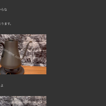
からな
なります。
んよ