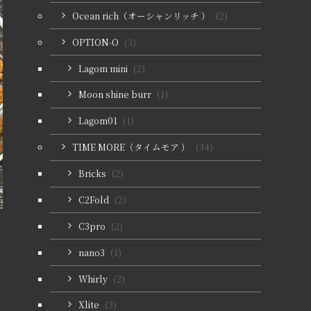
Ocean rich（オーシャンリッチ ）
(2)
OPTION-O
(3)
Lagom mini
(2)
Moon shine burr
(1)
Lagom01
(1)
TIME MORE（タイムモア ）
(34)
Bricks
(2)
C2Fold
(2)
C3pro
(2)
nano3
(1)
Whirly
(2)
Xlite
(3)