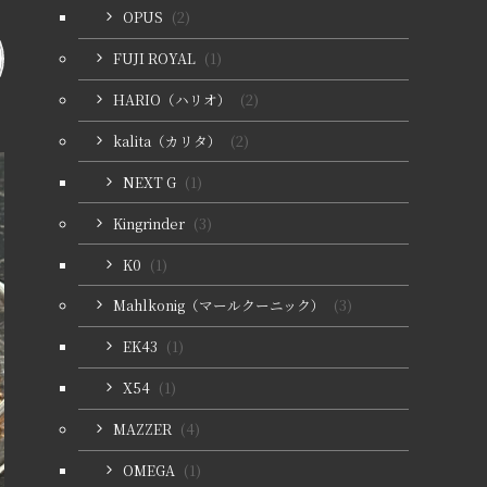
OPUS
(2)
FUJI ROYAL
(1)
HARIO（ハリオ）
(2)
kalita（カリタ）
(2)
NEXT G
(1)
Kingrinder
(3)
K0
(1)
Mahlkonig（マールクーニック）
(3)
EK43
(1)
X54
(1)
MAZZER
(4)
OMEGA
(1)