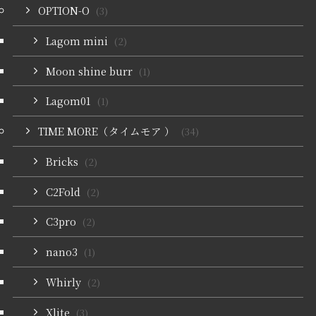
OPTION-O
(3)
Lagom mini
(2)
Moon shine burr
(1)
Lagom01
(1)
TIME MORE（タイムモア ）
(34)
Bricks
(2)
C2Fold
(2)
C3pro
(2)
nano3
(1)
Whirly
(2)
Xlite
(3)