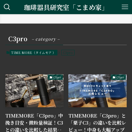
珈琲器具研究室「こまめ家」
ホーム
コーヒーミル・グラインダー
TIME MORE（タイムモア ）
C3pro
C3pro
– category –
TIME MORE（タイムモア ）
C3pro
C3pro
C3pro
TIMEMORE「C3pro」中
TIMEMORE「C3pro」と
挽き目安・微粉量検証！C3
「栗子C3」の違いを比較レ
との違いを比較した結果‥
ビュー！中身も大幅アップ