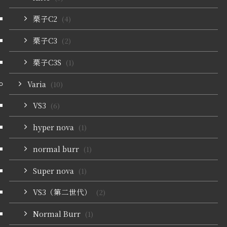
栗子C2
(4)
栗子C3
(2)
栗子C3S
(1)
Varia
(10)
VS3
(6)
hyper nova
(1)
normal burr
(1)
Super nova
(1)
VS3（第二世代）
(2)
Normal Burr
(1)