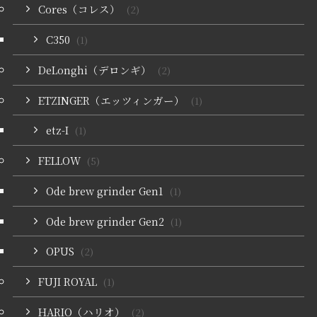
Cores（コレス）
(2)
C350
(1)
DeLonghi（デロンギ）
(2)
ETZINGER（エッツィンガー）
(1)
etz-I
(1)
FELLOW
(5)
Ode brew grinder Gen1
(1)
Ode brew grinder Gen2
(1)
OPUS
(2)
FUJI ROYAL
(1)
HARIO（ハリオ）
(2)