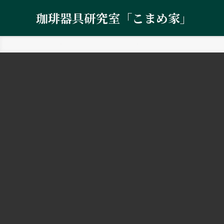
珈琲器具研究室「こまめ家」
ホーム
コーヒーミル・グラインダー
Cores（コレス）