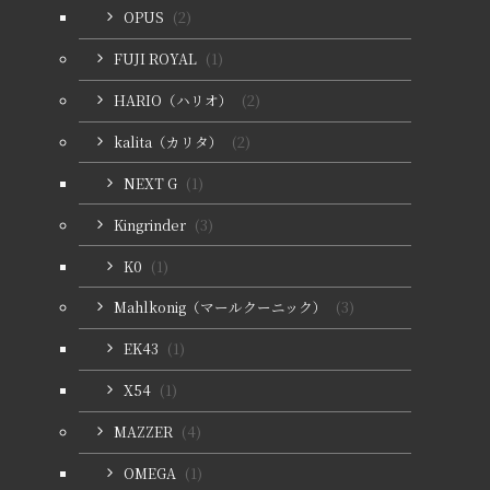
OPUS
(2)
FUJI ROYAL
(1)
HARIO（ハリオ）
(2)
kalita（カリタ）
(2)
NEXT G
(1)
Kingrinder
(3)
K0
(1)
Mahlkonig（マールクーニック）
(3)
EK43
(1)
X54
(1)
MAZZER
(4)
OMEGA
(1)