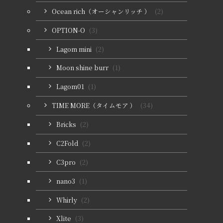
Ocean rich（オーシャンリッチ ）
(2)
OPTION-O
(3)
Lagom mini
(2)
Moon shine burr
(1)
Lagom01
(1)
TIME MORE（タイムモア ）
(34)
Bricks
(2)
C2Fold
(2)
C3pro
(2)
nano3
(1)
Whirly
(2)
Xlite
(3)