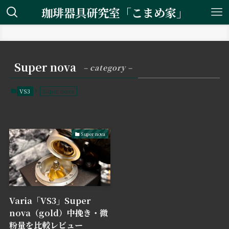
珈琲器具研究室「こまめ家」
ホーム
コーヒーミル・グラインダー
Varia
VS3
Super nova
Super nova
– category –
VS3
Super nova
Super nova
Varia「VS3」Super
nova（gold）中挽き・微
粉量を比較レビュー