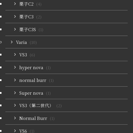
栗子C2
(4)
栗子C3
(2)
栗子C3S
(1)
Varia
(10)
VS3
(6)
hyper nova
(1)
normal burr
(1)
Super nova
(1)
VS3（第二世代）
(2)
Normal Burr
(1)
VS6
(1)