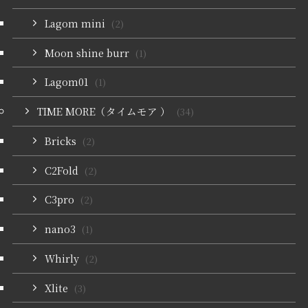
Lagom mini
(2)
Moon shine burr
(1)
Lagom01
(1)
TIME MORE（タイムモア ）
(34)
Bricks
(2)
C2Fold
(2)
C3pro
(2)
nano3
(1)
Whirly
(2)
Xlite
(3)