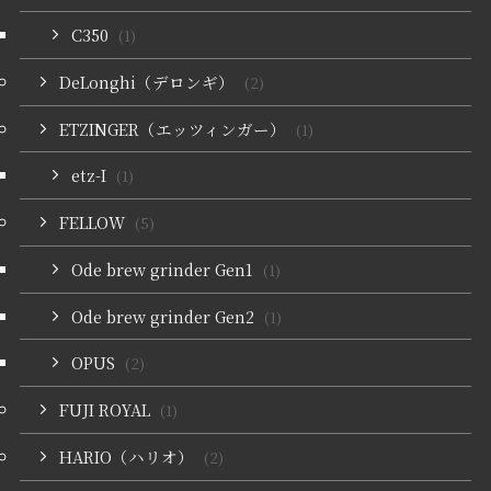
C350
(1)
DeLonghi（デロンギ）
(2)
ETZINGER（エッツィンガー）
(1)
etz-I
(1)
FELLOW
(5)
Ode brew grinder Gen1
(1)
Ode brew grinder Gen2
(1)
OPUS
(2)
FUJI ROYAL
(1)
HARIO（ハリオ）
(2)