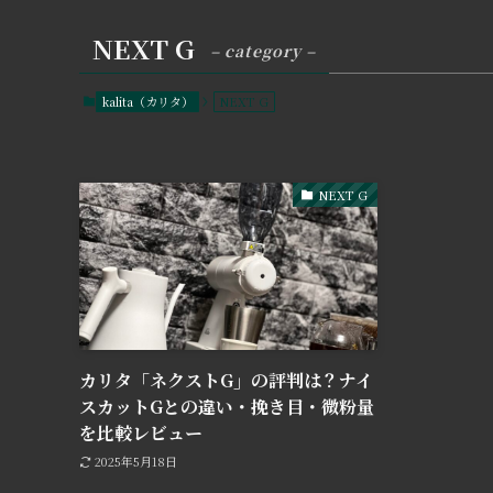
NEXT G
– category –
kalita（カリタ）
NEXT G
NEXT G
カリタ「ネクストG」の評判は？ナイ
スカットGとの違い・挽き目・微粉量
を比較レビュー
2025年5月18日