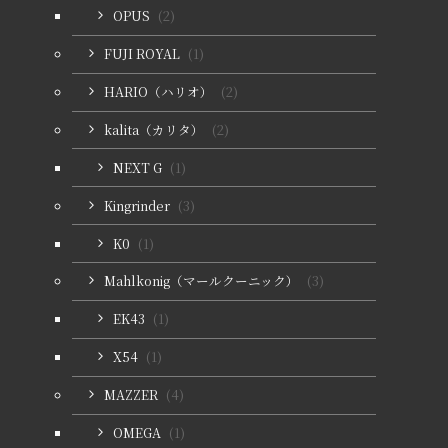
OPUS
(2)
FUJI ROYAL
(1)
HARIO（ハリオ）
(2)
kalita（カリタ）
(2)
NEXT G
(1)
Kingrinder
(3)
K0
(1)
Mahlkonig（マールクーニック）
(3)
EK43
(1)
X54
(1)
MAZZER
(4)
OMEGA
(1)