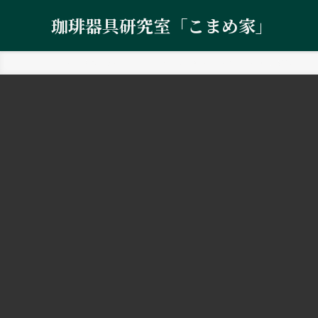
珈琲器具研究室「こまめ家」
ホーム
コーヒーミル・グラインダー
kalita（カリタ）
NEXT G