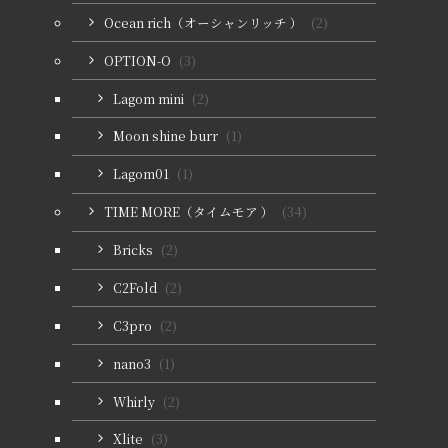
Ocean rich（オーシャンリッチ ）
(2)
OPTION-O
(3)
Lagom mini
(2)
Moon shine burr
(1)
Lagom01
(1)
TIME MORE（タイムモア ）
(34)
Bricks
(2)
C2Fold
(2)
C3pro
(2)
nano3
(1)
Whirly
(2)
Xlite
(3)