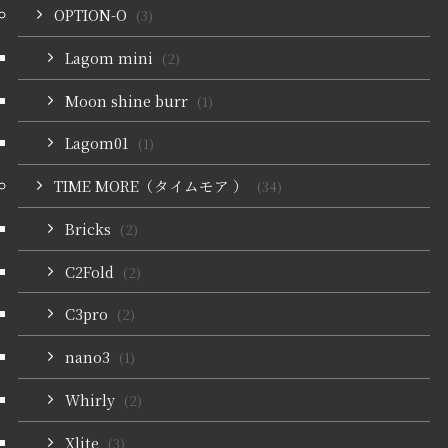
OPTION-O
(3)
Lagom mini
(2)
Moon shine burr
(1)
Lagom01
(1)
TIME MORE（タイムモア ）
(34)
Bricks
(2)
C2Fold
(2)
C3pro
(2)
nano3
(1)
Whirly
(2)
Xlite
(3)