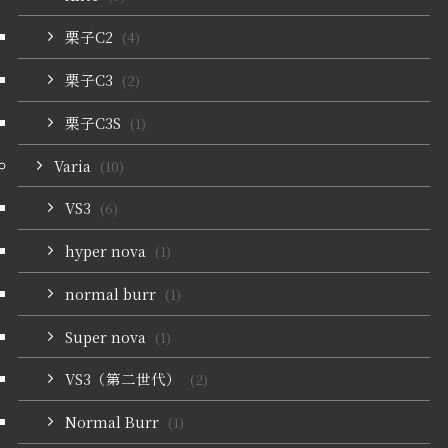
栗子C2
(4)
栗子C3
(2)
栗子C3S
(1)
Varia
(10)
VS3
(6)
hyper nova
(1)
normal burr
(1)
Super nova
(1)
VS3（第二世代）
(2)
Normal Burr
(1)