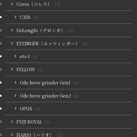
Cores（コレス）
(2)
C350
(1)
DeLonghi（デロンギ）
(2)
ETZINGER（エッツィンガー）
(1)
etz-I
(1)
FELLOW
(5)
Ode brew grinder Gen1
(1)
Ode brew grinder Gen2
(1)
OPUS
(2)
FUJI ROYAL
(1)
HARIO（ハリオ）
(2)