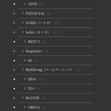
OPUS
(2)
FUJI ROYAL
(1)
HARIO（ハリオ）
(2)
kalita（カリタ）
(2)
NEXT G
(1)
Kingrinder
(3)
K0
(1)
Mahlkonig（マールクーニック）
(3)
EK43
(1)
X54
(1)
MAZZER
(4)
OMEGA
(1)