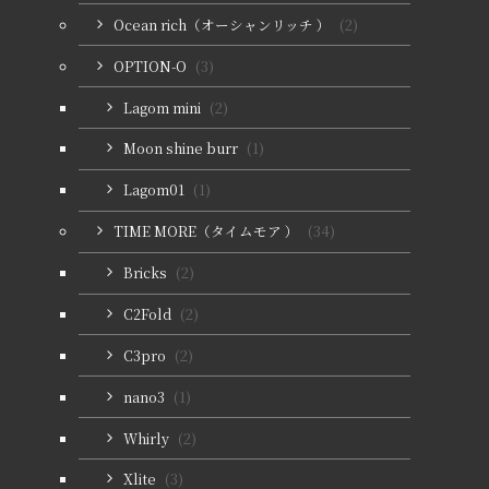
Ocean rich（オーシャンリッチ ）
(2)
OPTION-O
(3)
Lagom mini
(2)
Moon shine burr
(1)
Lagom01
(1)
TIME MORE（タイムモア ）
(34)
Bricks
(2)
C2Fold
(2)
C3pro
(2)
nano3
(1)
Whirly
(2)
Xlite
(3)