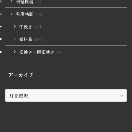
検証機器
(3)
粒度検証
(34)
中挽き
(24)
微粉量
(18)
細挽き・極細挽き
(4)
アーカイブ
ア
ー
カ
イ
ブ