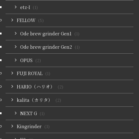
etz-I
(1)
FELLOW
(5)
Ode brew grinder Gen1
(1)
Ode brew grinder Gen2
(1)
OPUS
(2)
FUJI ROYAL
(1)
HARIO（ハリオ）
(2)
kalita（カリタ）
(2)
NEXT G
(1)
Kingrinder
(3)