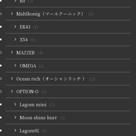
K0
(1)
Mahlkonig（マールクーニック）
(3)
EK43
(1)
X54
(1)
MAZZER
(4)
OMEGA
(1)
Ocean rich（オーシャンリッチ ）
(2)
OPTION-O
(3)
Lagom mini
(2)
Moon shine burr
(1)
Lagom01
(1)