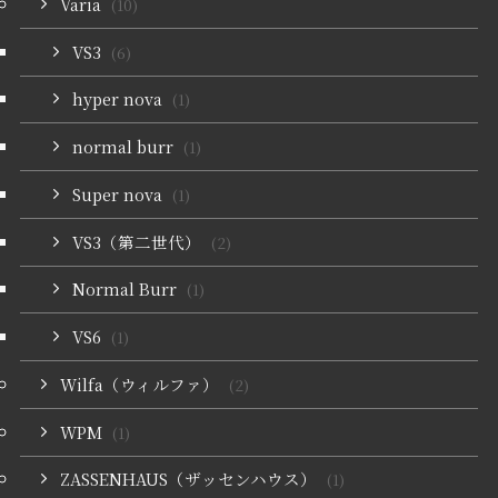
Varia
(10)
VS3
(6)
hyper nova
(1)
normal burr
(1)
Super nova
(1)
VS3（第二世代）
(2)
Normal Burr
(1)
VS6
(1)
Wilfa（ウィルファ）
(2)
WPM
(1)
ZASSENHAUS（ザッセンハウス）
(1)